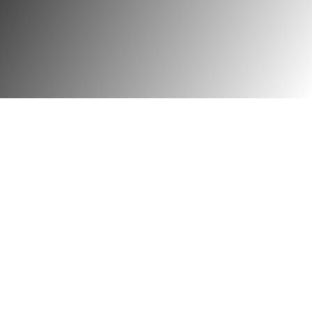
Hoe kunnen wij je helpen?
Voor het uitzoeken van een nieuw montuur
ben je tijdens onze reguliere openingstijden
van harte welkom, met of zonder afspraak!
Loop daarom gerust eens binnen en bekijk
onze brede collectie monturen voor zowel
zonnebrillen, gewone brillen als ook